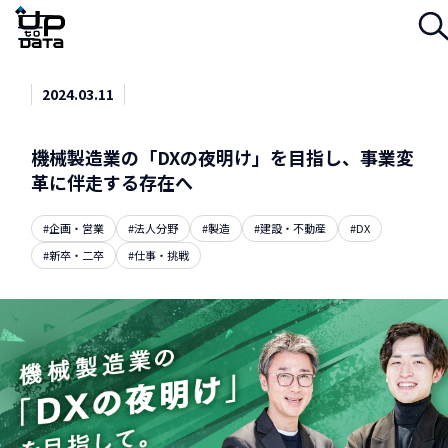
Menu
2024.03.11
機械製造業の「DXの夜明け」を目指し、事業変
革に伴走する存在へ
#企画・営業
#法人分野
#製造
#建設・不動産
#DX
#新卒・二卒
#仕事・挑戦