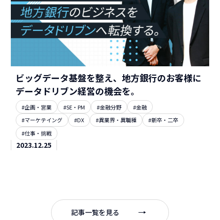
ビッグデータ基盤を整え、地方銀行のお客様に
データドリブン経営の機会を。
#企画・営業
#SE・PM
#金融分野
#金融
#マーケテイング
#DX
#異業界・異職種
#新卒・二卒
#仕事・挑戦
2023.12.25
記事一覧を見る