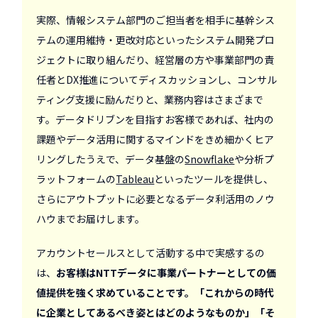
実際、情報システム部門のご担当者を相手に基幹シス
テムの運用維持・更改対応といったシステム開発プロ
ジェクトに取り組んだり、経営層の方や事業部門の責
任者とDX推進についてディスカッションし、コンサル
ティング支援に励んだりと、業務内容はさまざまで
す。データドリブンを目指すお客様であれば、社内の
課題やデータ活用に関するマインドをきめ細かくヒア
リングしたうえで、データ基盤の
Snowflake
や分析プ
ラットフォームの
Tableau
といったツールを提供し、
さらにアウトプットに必要となるデータ利活用のノウ
ハウまでお届けします。
アカウントセールスとして活動する中で実感するの
は、
お客様はNTTデータに事業パートナーとしての価
値提供を強く求めていることです。「これからの時代
に企業としてあるべき姿とはどのようなものか」「そ