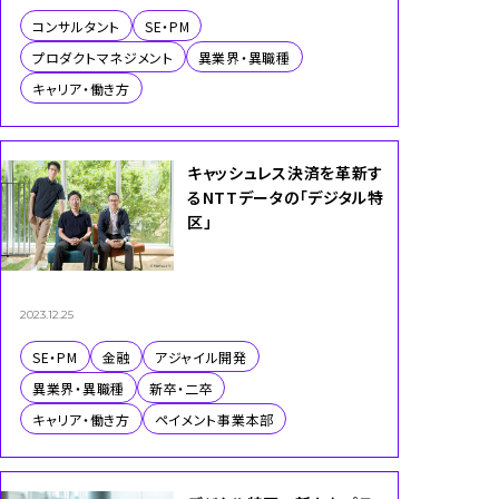
コンサルタント
SE・PM
プロダクトマネジメント
異業界・異職種
キャリア・働き方
キャッシュレス決済を革新す
るNTTデータの「デジタル特
区」
2023.12.25
SE・PM
金融
アジャイル開発
異業界・異職種
新卒・二卒
キャリア・働き方
ペイメント事業本部