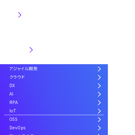
業界
技術・専門
アジャイル開発
クラウド
DX
AI
RPA
IoT
OSS
DevOps