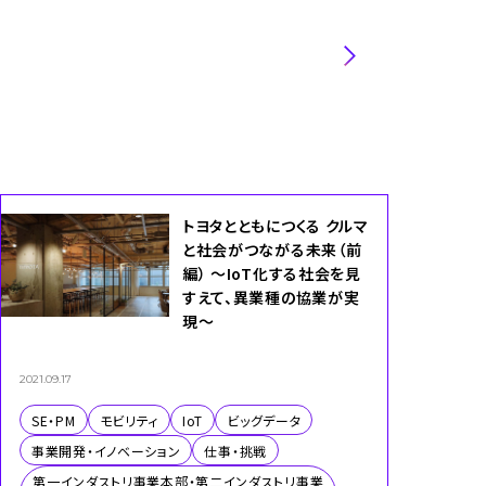
ビジネスエンジニアリング＆イノベーション事
業本部／EAS事業本部
トヨタとともにつくる クルマ
と社会がつながる未来（前
編） ～IoT化する社会を見
すえて、異業種の協業が実
現～
2021.09.17
SE・PM
モビリティ
IoT
ビッグデータ
事業開発・イノベーション
仕事・挑戦
第一インダストリ事業本部・第二インダストリ事業