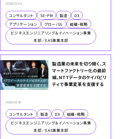
2026.02.24
コンサルタント
SE・PM
製造
DX
アプリケーション
グローバル
組織・戦略
ビジネスエンジニアリング＆イノベーション事業
本部／EAS事業本部
製造業の未来を切り開く、ス
マートファクトリー化の最前
線。NTTデータのケイパビリ
ティで事業変革を支援する
2026.02.16
コンサルタント
製造
DX
組織・戦略
ビジネスエンジニアリング＆イノベーション事業
本部／EAS事業本部