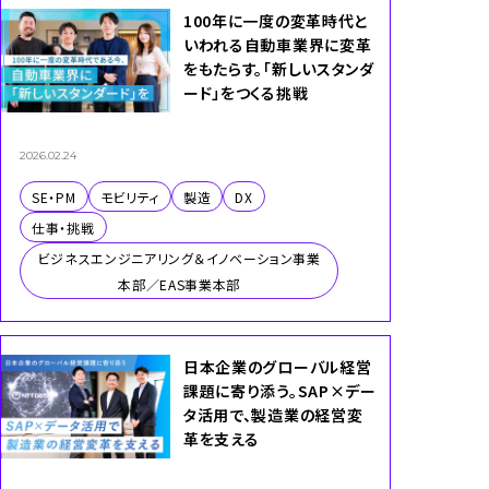
100年に一度の変革時代と
いわれる自動車業界に変革
をもたらす。「新しいスタンダ
ード」をつくる挑戦
2026.02.24
SE・PM
モビリティ
製造
DX
仕事・挑戦
ビジネスエンジニアリング＆イノベーション事業
本部／EAS事業本部
日本企業のグローバル経営
課題に寄り添う。SAP×デー
タ活用で、製造業の経営変
革を支える