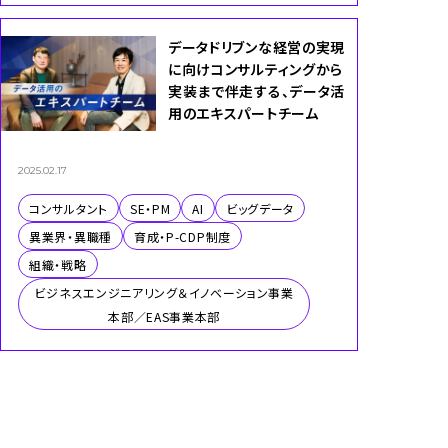
データドリブンな経営の実現
に向けコンサルティングから
実装まで伴走する、データ活
用のエキスパートチーム
2025.02.17
コンサルタント
SE・PM
AI
ビッグデータ
異業界・異職種
育成・P-CDP制度
組織・戦略
ビジネスエンジニアリング＆イノベーション事業
本部／EAS事業本部