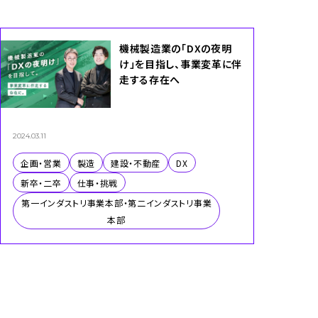
機械製造業の「DXの夜明
け」を目指し、事業変革に伴
走する存在へ
2024.03.11
企画・営業
製造
建設・不動産
DX
新卒・二卒
仕事・挑戦
第一インダストリ事業本部・第二インダストリ事業
本部