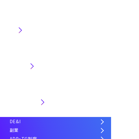
業界
技術・専門
キャリア・働き方
DE&I
副業
ADP・TG制度