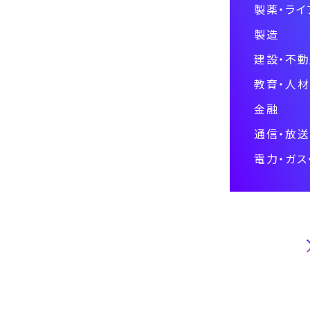
製薬・ライ
製造
建設・不
教育・人
金融
通信・放送
電力・ガス
技術・専門