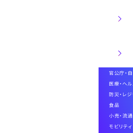
職種
業界
官公庁・
医療・ヘル
防災・レジ
食品
小売・流通
モビリティ