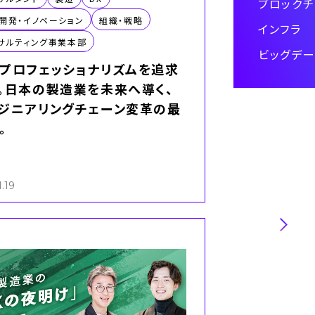
ブロックチ
開発・イノベーション
組織・戦略
インフラ
サルティング事業本部
ビッグデー
プロフェッショナリズムを追求
。日本の製造業を未来へ導く、
ジニアリングチェーン変革の最
。
キャリア・働き
.19
魅力
第一インダスト
部・第二インダ