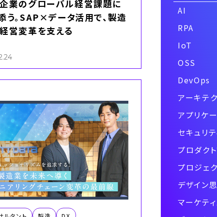
企業のグローバル経営課題に
AI
添う。SAP×データ活用で、製造
RPA
経営変革を支える
IoT
2.24
OSS
DevOps
アーキテク
アプリケー
セキュリテ
プロダクト
プロジェク
デザイン
マーケティ
サルタント
製造
DX