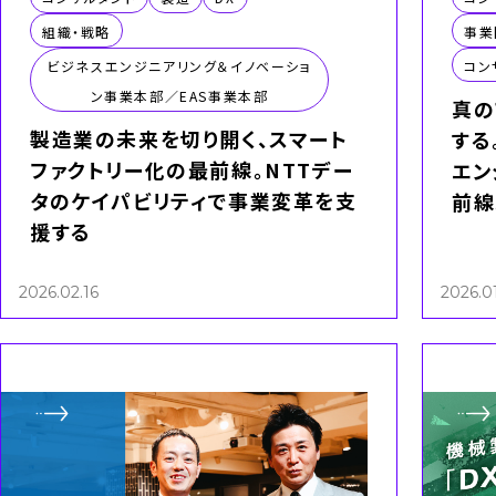
組織・戦略
事業
ビジネスエンジニアリング＆イノベーショ
コン
ン事業本部／EAS事業本部
真の
製造業の未来を切り開く、スマート
する
ファクトリー化の最前線。NTTデー
エン
タのケイパビリティで事業変革を支
前線
援する
2026.02.16
2026.01