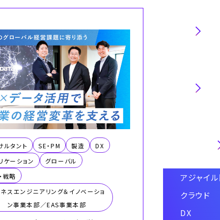
職種
業界
技術・専門
サルタント
SE・PM
製造
DX
リケーション
グローバル
アジャイ
・戦略
ジネスエンジニアリング＆イノベーショ
クラウド
ン事業本部／EAS事業本部
DX