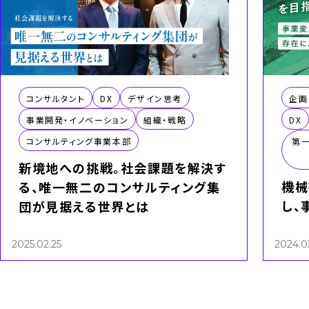
コンサルタント
DX
デザイン思考
企画
事業開発・イノベーション
組織・戦略
DX
コンサルティング事業本部
第
新境地への挑戦。社会課題を解決す
機械
る、唯一無二のコンサルティング集
し、
団が見据える世界とは
2025.02.25
2024.03