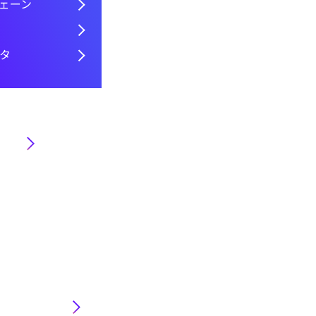
ェーン
タ
方
リ事業本
ストリ事