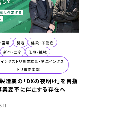
業本部
コンサルティン
部
・営業
製造
建設・不動産
新卒・二卒
仕事・挑戦
一インダストリ事業本部・第二インダス
ペイメント事業
トリ事業本部
製造業の「DXの夜明け」を目指
事業変革に伴走する存在へ
ビジネスエンジ
グ＆イノベーシ
.11
本部／EAS事