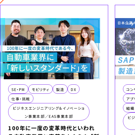
SE・PM
モビリティ
製造
DX
コン
仕事・挑戦
アプ
ビジネスエンジニアリング＆イノベーショ
組織
ン事業本部／EAS事業本部
ビ
100年に一度の変革時代といわれ