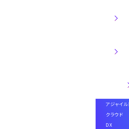
職種
業界
技術・専門
アジャイ
クラウド
DX