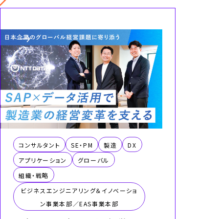
コンサルタント
SE・PM
製造
DX
アプリケーション
グローバル
組織・戦略
ビジネスエンジニアリング＆イノベーショ
ン事業本部／EAS事業本部