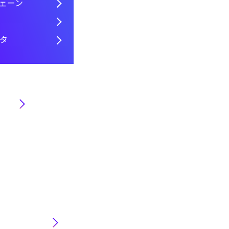
ェーン
タ
方
リ事業本
ストリ事