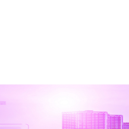
ビジネスエンジ
グ＆イノベーシ
本部／EAS事