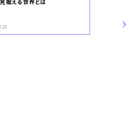
見据える世界とは
魅力
2.25
第一インダスト
部・第二インダ
業本部
コンサルティン
部
ペイメント事業