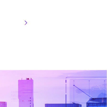
ニアリン
ョン事業
業本部