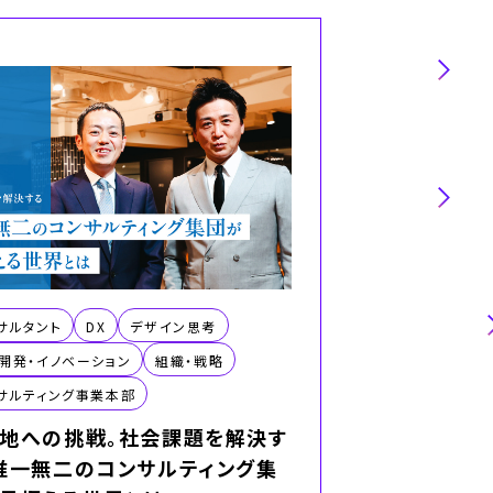
職種
業界
技術・専門
サルタント
DX
デザイン思考
開発・イノベーション
組織・戦略
サルティング事業本部
地への挑戦。社会課題を解決す
キャリア・働き
唯一無二のコンサルティング集